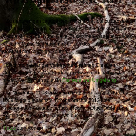
Farbige aus der Dominikanischen Republik. Für etliche
Jäger ist sie keine Unbekannte.
Zu den wenigen Jagdgästen, welche die Tote zu Lebzeiten
nicht kennen gelernt haben, gehört Hauptkommissar Robert
Mendelski von der Kripo Celle. Zusammen mit seiner jungen
Kollegin Maike Schnur nimmt er sich des Falles an – und
stößt auf merkwürdige Spuren …
Nach monatelanger Vorbereitung schrieb Christian
Oehlschläger die »Wolfsfeder« in etwa einem halben Jahr
nieder. Der Roman spielt in
Eschede und Umgebung
.
Im November 2008 erschien die erste Auflage, im Februar
2009 folgte die nächste. Emons brachte 2012 eine
Taschenbuch-Ausgabe heraus. Readers Digest nahm den
Roman in eines seiner Auswahlbücher auf.
Fotos
zum Roman