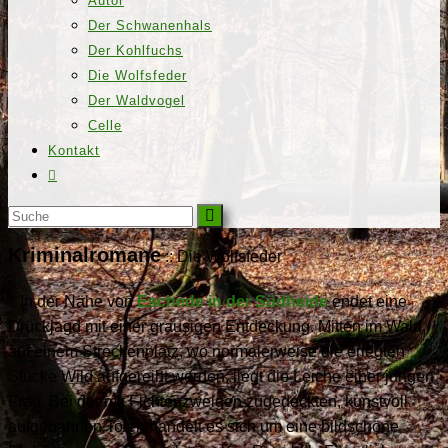
Autor
Der Schwanenhals
Der Kohlfuchs
Die Wolfsfeder
Der Waldvogel
Celle
Kontakt
Kriminalromane
:: Die Wolfsfeder
In der Nähe von
Eschede in der Südheide
endet eine
Drückjagd mit einer grausigen Entdeckung. Mitten im Wald,
auf einem Streckenplatz, wo normalerweise die erlegten
Stücke Wild aufgereiht werden, liegt die Leiche einer jungen
Frau. Bei der mit Fichtenzweigen zugedeckten, kunstvoll
aufgebahrten Toten handelt es sich um eine bildschöne