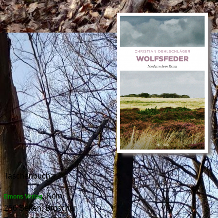
Taschenbuch:
, Köln
Emons Verlag
256 Seiten, Broschur